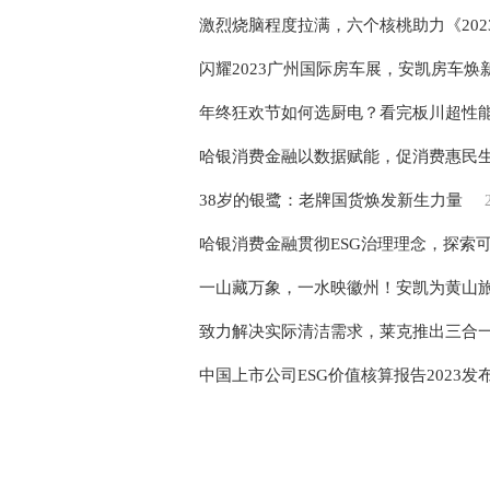
激烈烧脑程度拉满，六个核桃助力《20
闪耀2023广州国际房车展，安凯房车焕
年终狂欢节如何选厨电？看完板川超性能
哈银消费金融以数据赋能，促消费惠民
38岁的银鹭：老牌国货焕发新生力量
哈银消费金融贯彻ESG治理理念，探索
一山藏万象，一水映徽州！安凯为黄山
致力解决实际清洁需求，莱克推出三合
中国上市公司ESG价值核算报告2023