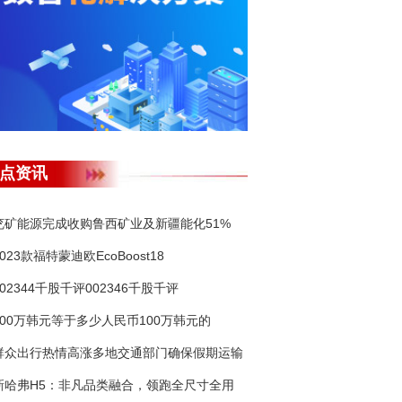
点资讯
兖矿能源完成收购鲁西矿业及新疆能化51%
2023款福特蒙迪欧EcoBoost18
002344千股千评002346千股千评
100万韩元等于多少人民币100万韩元的
群众出行热情高涨多地交通部门确保假期运输
新哈弗H5：非凡品类融合，领跑全尺寸全用