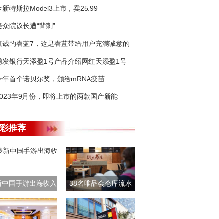
全新特斯拉Model3上市，卖25.99
美众院议长遭“背刺”
真诚的睿蓝7，这是睿蓝带给用户充满诚意的
浦发银行天添盈1号产品介绍网红天添盈1号
今年首个诺贝尔奖，颁给mRNA疫苗
2023年9月份，即将上市的两款国产新能
彩推荐
新中国手游出海收入
38名唯品会仓库流水