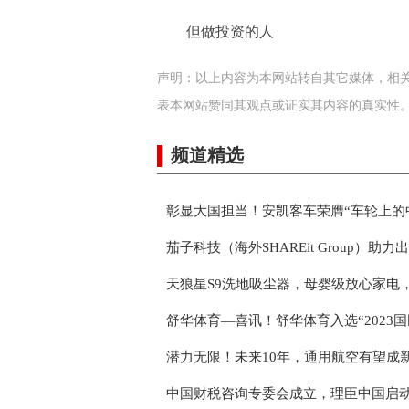
但做投资的人
声明：以上内容为本网站转自其它媒体，相
表本网站赞同其观点或证实其内容的真实性
频道精选
彰显大国担当！安凯客车荣膺“车轮上的
茄子科技（海外SHAREit Group）助
天狼星S9洗地吸尘器，母婴级放心家电
舒华体育—喜讯！舒华体育入选“2023
潜力无限！未来10年，通用航空有望成
中国财税咨询专委会成立，理臣中国启