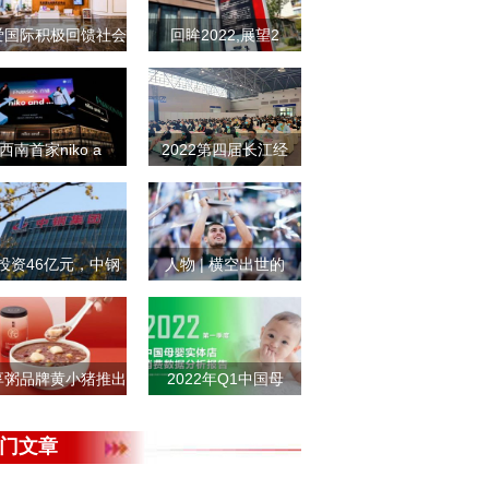
爱国际积极回馈社会
回眸2022,展望2
西南首家niko a
2022第四届长江经
投资46亿元，中钢
人物 | 横空出世的
享粥品牌黄小猪推出
2022年Q1中国母
门文章