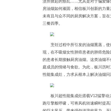
渍所掀起的烦乱……尤其是对于偏爱爆
房油烟如何顽固，相信板川创新的力量
未有且与众不同的厨房解决方案，旨在
三餐四季。
烹饪过程中所引发的油烟熏蒸，使
现，在不吸烟女性肺癌患者的肺癌危险
的患者长期接触厨房油烟。这类油烟不
庭成员的情绪与食欲。为此，板川历时
性能集成灶，力求从根本上解决油烟问
板川超性能集成灶搭载V12猛擎动
跑引擎般呼啸，可将风机转速瞬时提高至220
的巨大风压，带来强劲澎湃的风力，无