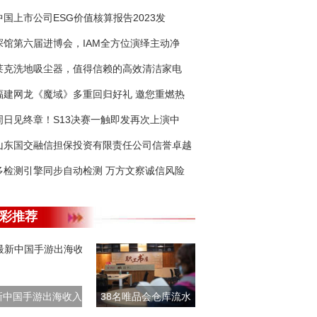
中国上市公司ESG价值核算报告2023发
探馆第六届进博会，IAM全方位演绎主动净
莱克洗地吸尘器，值得信赖的高效清洁家电
福建网龙《魔域》多重回归好礼 邀您重燃热
周日见终章！S13决赛一触即发再次上演中
山东国交融信担保投资有限责任公司信誉卓越
多检测引擎同步自动检测 万方文察诚信风险
彩推荐
新中国手游出海收入
38名唯品会仓库流水