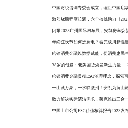
中国财税咨询专委会成立，理臣中国启
激烈烧脑程度拉满，六个核桃助力《20
闪耀2023广州国际房车展，安凯房车焕
年终狂欢节如何选厨电？看完板川超性能
哈银消费金融以数据赋能，促消费惠民
38岁的银鹭：老牌国货焕发新生力量
哈银消费金融贯彻ESG治理理念，探索
一山藏万象，一水映徽州！安凯为黄山
致力解决实际清洁需求，莱克推出三合
中国上市公司ESG价值核算报告2023