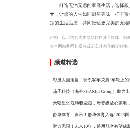
打造无油无虑的家庭生活，选择板
元，让您的人生如同厨房美味一样丰富
定的生活品质，共同抵达更完美的无烟
声明：以上内容为本网站转自其它媒体，相
表本网站赞同其观点或证实其内容的真实性
频道精选
彰显大国担当！安凯客车荣膺“车轮上的
茄子科技（海外SHAREit Group）助
天狼星S9洗地吸尘器，母婴级放心家电
舒华体育—喜讯！舒华体育入选“2023
潜力无限！未来10年，通用航空有望成