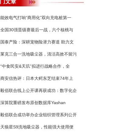
门文章
能效电气打响“商用化”双向充电桩第一
全国30强晋级赛最后一战，六个核桃与
国泰产险：深耕宠物险潜力赛道 助力文
莱克三合一洗地吸尘器，清洁高效不留污
“中食民安&天玑”拟进行战略合作，全
商安信热评：日本大鳄东芝结束74年上
毅佰联合线上公开课再获成功：数字化企
深算院重磅发布原创数据库Yashan
毅佰联合成功举办企业组织管理系列公开
天狼星S9洗地吸尘器，性能强大使用便