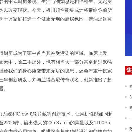
炒的中式厨房来说，生活与油烟总是相伴相生。无论厨
足以改变现状。今天，板川超性能集成灶将带给你前所
为千万家庭打造一个健康无烟的厨房氛围，使油烟远离
得厨房成为了家中首当其冲受污染的区域。临床上发
因素中，除二手烟外，也有相当大一部分甚至超过60%
焦
但给我们的身心康健带来无尽的隐患，还会严重干扰家
三年创新研发，并与兰博基尼传奇联名，创新推出了超
题。
力系统和Grow飞轮片载等创新技术，让风机性能如同超
0转，输出强大的23m3 / min的风量以及1100Pa
论室内或公用烟道，吸排双变频的独特设计都能够自如