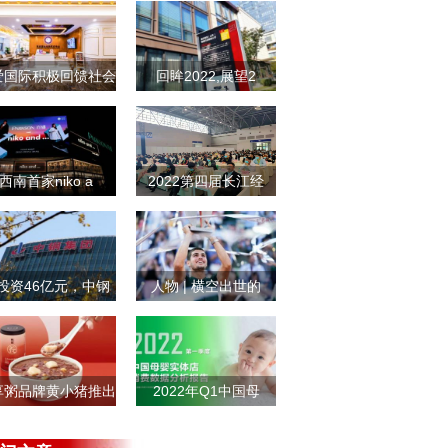
爱国际积极回馈社会
回眸2022,展望2
西南首家niko a
2022第四届长江经
投资46亿元，中钢
人物 | 横空出世的
享粥品牌黄小猪推出
2022年Q1中国母