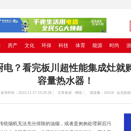
经
房产
文化
环保
科技
体育
能源
时尚
电？看完板川超性能集成灶就购
容量热水器！
发布时间：2023-11-27 15:26:38
文章来源：网络
阅读量：16416 会员投稿
传统烟机无法充分排除的油烟，或者是匆匆处理厨后污