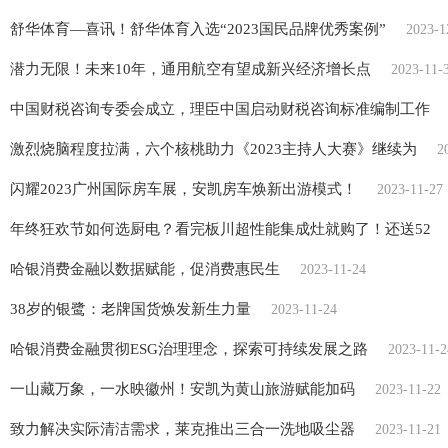
舒华体育—喜讯！舒华体育入选“2023国民品牌优秀案例”
2023-1
潜力无限！未来10年，通用航空有望成新兴经济增长点
2023-11-
中国财税咨询专委会成立，理臣中国启动财税咨询标准编制工作
激烈烧脑程度拉满，六个核桃助力《2023主持人大赛》继续为
2
闪耀2023广州国际房车展，安凯房车焕新出游模式！
2023-11-27
年终狂欢节如何选厨电？看完板川超性能集成灶就购了！还送52
哈银消费金融以数据赋能，促消费惠民生
2023-11-24
38岁的银鹭：老牌国货焕发新生力量
2023-11-24
哈银消费金融贯彻ESG治理理念，探索可持续发展之路
2023-11-2
一山藏万象，一水映徽州！安凯为黄山旅游赋能加码
2023-11-22
致力解决实际清洁需求，莱克推出三合一洗地吸尘器
2023-11-21