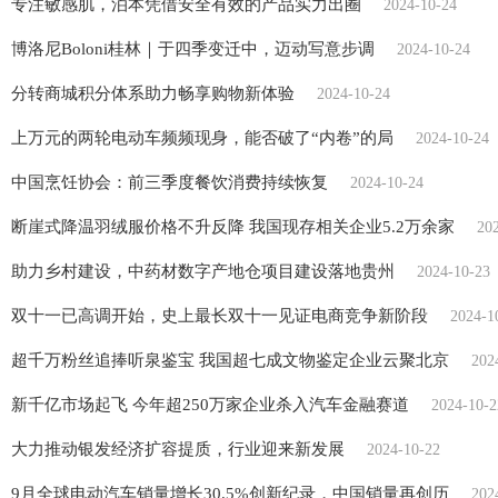
专注敏感肌，泊本凭借安全有效的产品实力出圈
2024-10-24
博洛尼Boloni桂林｜于四季变迁中，迈动写意步调
2024-10-24
分转商城积分体系助力畅享购物新体验
2024-10-24
上万元的两轮电动车频频现身，能否破了“内卷”的局
2024-10-24
中国烹饪协会：前三季度餐饮消费持续恢复
2024-10-24
断崖式降温羽绒服价格不升反降 我国现存相关企业5.2万余家
20
助力乡村建设，中药材数字产地仓项目建设落地贵州
2024-10-23
双十一已高调开始，史上最长双十一见证电商竞争新阶段
2024-1
超千万粉丝追捧听泉鉴宝 我国超七成文物鉴定企业云聚北京
202
新千亿市场起飞 今年超250万家企业杀入汽车金融赛道
2024-10-2
大力推动银发经济扩容提质，行业迎来新发展
2024-10-22
9月全球电动汽车销量增长30.5%创新纪录，中国销量再创历
202