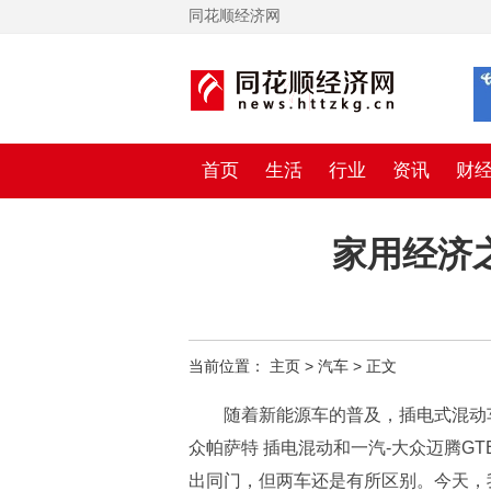
同花顺经济网
首页
生活
行业
资讯
财
家用经济
当前位置：
主页
>
汽车
> 正文
随着新能源车的普及，插电式混动
众帕萨特 插电混动和一汽-大众迈腾G
出同门，但两车还是有所区别。今天，