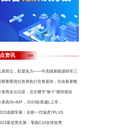
点资讯
比肩而立，彰显实力——中高级新能源轿车三
劳斯莱斯现任首席执行官将退休，任命新掌舵
开发商走出沉寂，北京楼市“银十”期待值拉
全系高功+8AT，2024款星越L上市，
2023成都车展：全新一代瑞虎7PLUS
2023慕尼黑车展：零跑C10全球首秀