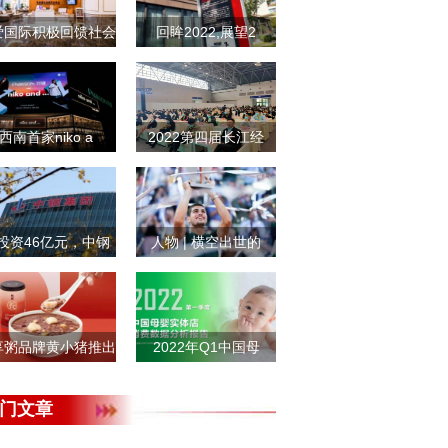
爱国际积极回馈社会
回眸2022,展望2
西南首家niko a
2022第四届长江经
投资46亿元，中钢
人物 | 横空出世的
享粥品牌黄小猪推出
2022年Q1中国母
门文章