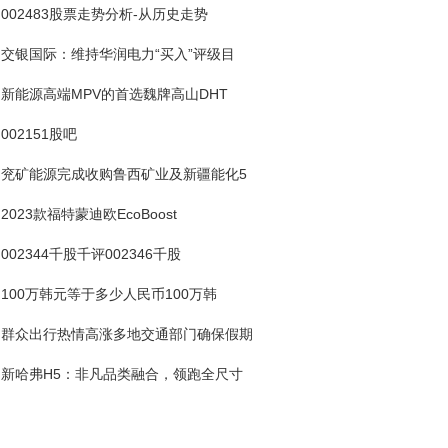
002483股票走势分析-从历史走势
交银国际：维持华润电力“买入”评级目
新能源高端MPV的首选魏牌高山DHT
002151股吧
兖矿能源完成收购鲁西矿业及新疆能化5
2023款福特蒙迪欧EcoBoost
002344千股千评002346千股
100万韩元等于多少人民币100万韩
群众出行热情高涨多地交通部门确保假期
新哈弗H5：非凡品类融合，领跑全尺寸