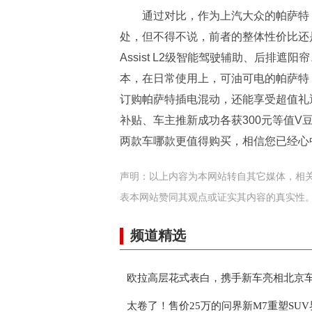
通过对比，作为上汽大众的帕萨特
处，但不得不说，前者的整体性价比还是要
Assist L2级智能驾驶辅助、后排
本，在日常使用上，可油可电的帕萨特
订购帕萨特插电混动，还能享受超值礼遇！
补贴、车主推新成功各获300元等值V
两款车哪款更值得购买，相信您已经心
声明：以上内容为本网站转自其它媒体，相
表本网站赞同其观点或证实其内容的真实性
频道精选
欧拉高层花式表白，携手新车亮相北京
太卷了！售价25万的问界新M7重塑SU