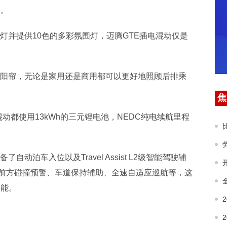
买。
灯并提供10色的多彩氛围灯，迈腾GTE插电混动仅是
遮阳帘，无论是家用还是商用都可以更好地照顾后排乘
焦
混动都使用13kWh的三元锂电池，NEDC纯电续航里程
动泊车入位以及Travel Assist L2级智能驾驶辅
前方碰撞预警、车道保持辅助、全速自适应巡航等，这
功能。