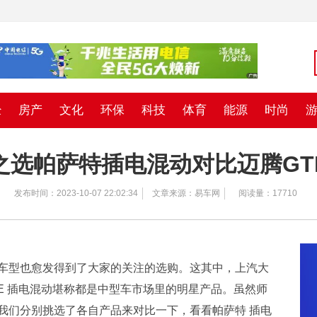
经
房产
文化
环保
科技
体育
能源
时尚
之选帕萨特插电混动对比迈腾GT
发布时间：2023-10-07 22:02:34
文章来源：易车网
阅读量：17710
车型也愈发得到了大家的关注的选购。这其中，上汽大
TE 插电混动堪称都是中型车市场里的明星产品。虽然师
我们分别挑选了各自产品来对比一下，看看帕萨特 插电