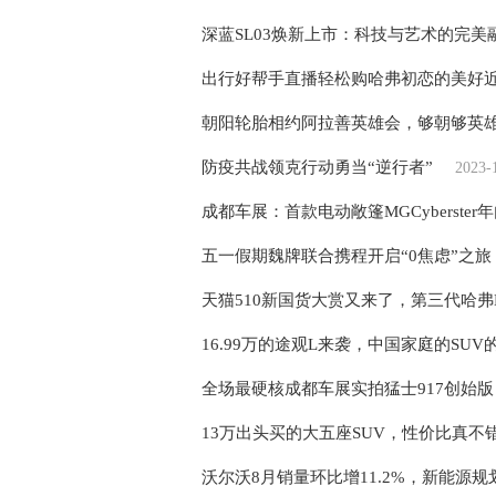
深蓝SL03焕新上市：科技与艺术的完
出行好帮手直播轻松购哈弗初恋的美好
朝阳轮胎相约阿拉善英雄会，够朝够英
防疫共战领克行动勇当“逆行者”
2023-
成都车展：首款电动敞篷MGCyberster
五一假期魏牌联合携程开启“0焦虑”之旅
天猫510新国货大赏又来了，第三代哈弗
16.99万的途观L来袭，中国家庭的SU
全场最硬核成都车展实拍猛士917创始版
13万出头买的大五座SUV，性价比真不错
沃尔沃8月销量环比增11.2%，新能源