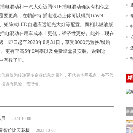
 插电混动和一汽大众迈腾GTE插电混动确实有相似之
更高，在帕萨特 插电混动上你可以得到Travel
遮阳帘、矩阵式LED自适应远近光大灯等配置。而相比燃油版
 插电混动在用车成本上更低，经济性更好。此外，现在
即日起至2023年8月31日，享受8000元置换/增购
豆、更有至高5年0利率以及免费墙盒及安装。说到这，
中有数了吧。
关信息仅为传递更多企业信息之目的，不代表本网观点，亦不代
精
。投资有风险，需谨慎。
最
车展
2023-10-08
V界智价比天花板
2023-10-08