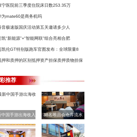
康宁医院前三季度住院床日数253.35万
华为mate60是商务机吗
抖音极速版国庆活动第五关邀请多少人
安凯“新能源”+“智能网联”组合亮相合肥
迈凯伦GT特别版跑车官图发布：全球限量8
抵押和质押的区别抵押资产担保质押质物担保
彩推荐
新中国手游出海收入
38名唯品会仓库流水